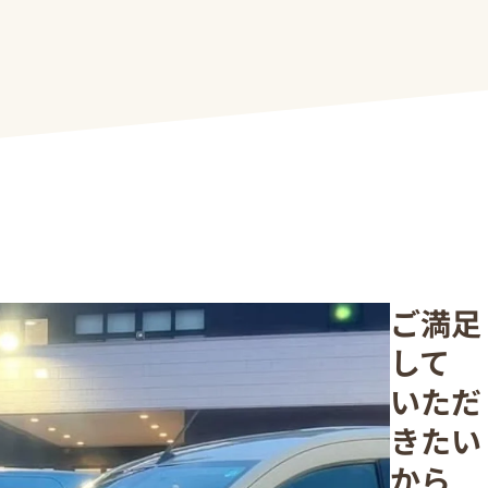
ご満足
して
いただ
きたい
から