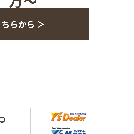
万〜
こちらから ＞
O