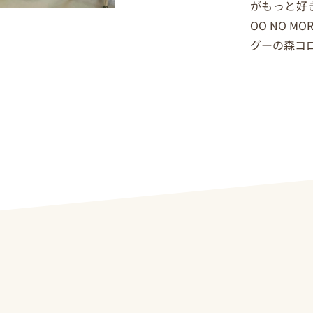
がもっと好
OO NO M
グーの森コ