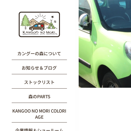
内
容
を
ス
キ
ッ
プ
カングーの森について
お知らせ＆ブログ
ストックリスト
森のPARTS
KANGOO NO MORI COLORI
AGE
企業情報＆ショールーム