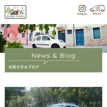
内
容
を
ス
キ
ッ
プ
News & Blog
お知らせ＆ブログ
ペ
ペ
ペ
ペ
ー
ー
ー
ー
ジ
ジ
ジ
ジ