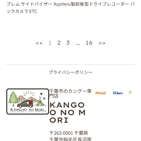
ブレム サイドバイザー Yupiteru製前後型ドライブレコーダー バ
ックカメラ ETC
<<
1
2
3
…
16
>>
プライバシーポリシー
千葉市のカングー専
門店
KANGO
O NO M
ORI
〒263-0001 千葉県
千葉市稲毛区長沼原