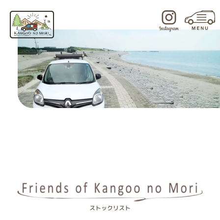
内
容
を
ス
キ
ッ
プ
ストックリスト