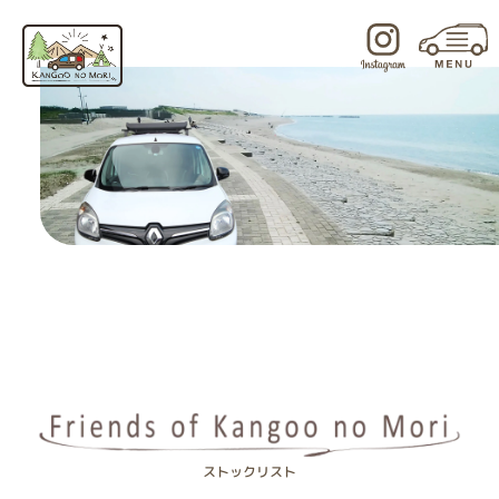
内
容
を
ス
キ
ッ
プ
ストックリスト