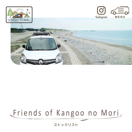
内
容
を
ス
キ
ッ
プ
ストックリスト