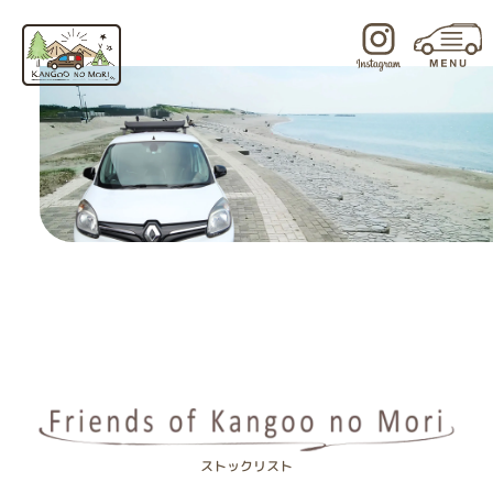
内
容
を
ス
キ
ッ
プ
ストックリスト