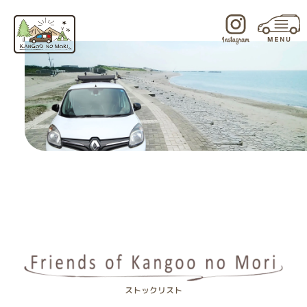
内
容
を
ス
キ
ッ
プ
ストックリスト