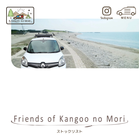
内
容
を
ス
キ
ッ
プ
ストックリスト