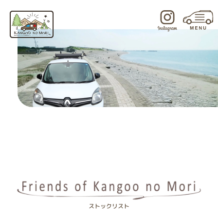
内
容
を
ス
キ
ッ
プ
ストックリスト