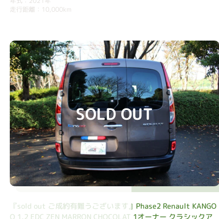
年式：2021年
走行距離：10,000km
SOLD OUT
『sold out ご成約有難うございます』Phase2 Renault KANGO
O 1.2 EDC ZEN MARRON CHOCOLAT 1オーナー クラシックア