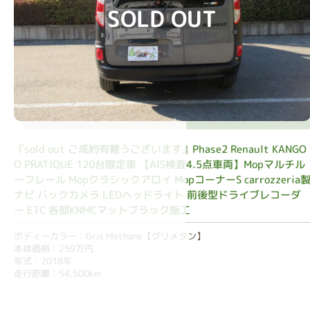
SOLD OUT
『sold out ご成約有難うございます』Phase2 Renault KANGO
O PRATIQUE 120台限定車 【AIS検査4.5点車両】Mopマルチル
ーフレール Mopクラシックアロイ MopコーナーS carrozzeria
ナビ バックカメラ LEDヘッドライト 前後型ドライブレコーダ
ー ETC 各部KNMCマットブラック施工
ボディーカラー：Gris Methane【グリメタン】
本体価格：259万円
年式：2018年
走行距離：54,500km