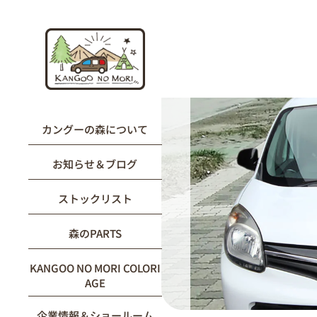
内
容
を
ス
キ
ッ
プ
カングーの森について
お知らせ＆ブログ
ストックリスト
森のPARTS
KANGOO NO MORI COLORI
AGE
企業情報＆ショールーム