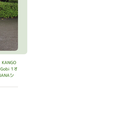
 KANGO
 Gobi 1オ
ANAシ