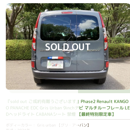
SOLD OUT
『sold out ご成約有難うございます』Phase2 Renault KANGO
O PANACHE EDC Gris Urban 9inchナビ マルチルーフレール L
Dヘッドライト CABANAシート 禁煙 【最終特別限定車】
ボディーカラー： Gris urban 【グリ・アーバン】