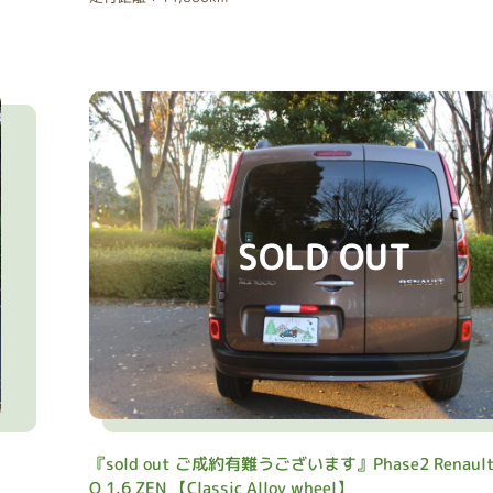
SOLD OUT
『sold out ご成約有難うございます』Phase2 Renault
O 1.6 ZEN 【Classic Alloy wheel】