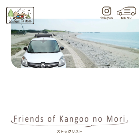
内
容
を
ス
キ
ッ
プ
ストックリスト