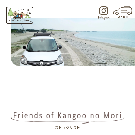
内
容
を
ス
キ
ッ
プ
ストックリスト