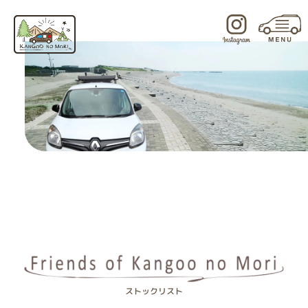
内
容
を
ス
キ
ッ
プ
ストックリスト