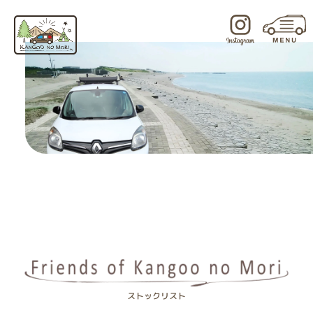
内
容
を
ス
キ
ッ
プ
ストックリスト