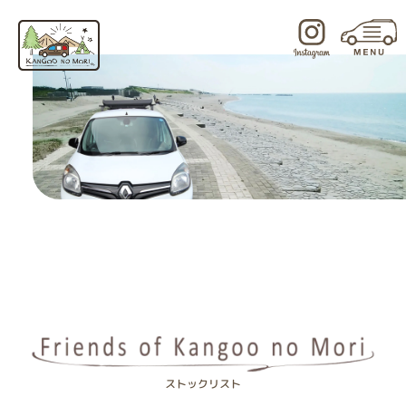
内
容
を
ス
キ
ッ
プ
ストックリスト