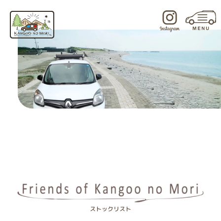
内
容
を
ス
キ
ッ
プ
ストックリスト