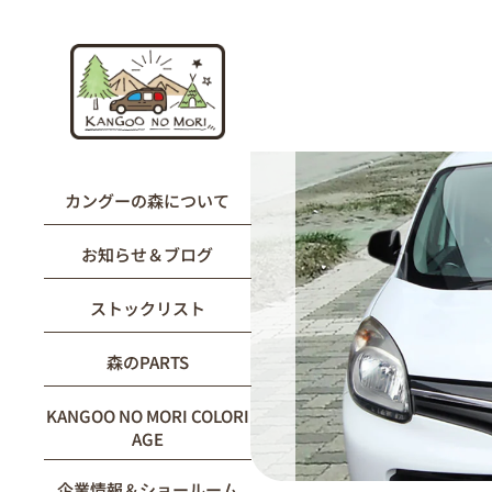
内
容
を
ス
キ
ッ
プ
カングーの森について
お知らせ＆ブログ
ストックリスト
森のPARTS
KANGOO NO MORI COLORI
AGE
企業情報＆ショールーム