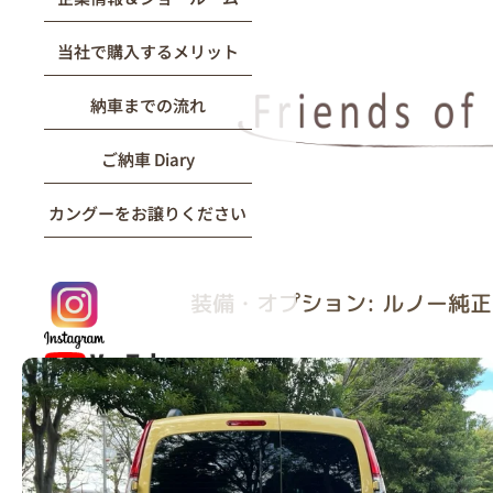
当社で購入するメリット
納車までの流れ
ご納車 Diary
カングーをお譲りください
装備・オプション: ルノー純