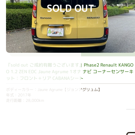
SOLD OUT
『sold out ご成約有難うございます』Phase2 Renault KANGO
O 1.2 ZEN EDC Jaune Agrume 1オナ ナビ コーナーセンサーキ
ット：フロント＋リア CABANAシート
ボディーカラー：Jaune Agrume【ジョンアグリュム】
年式：2017年
走行距離：28,000km