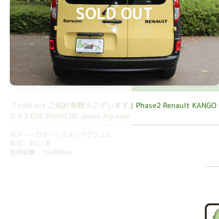
SOLD OUT
『sold out ご成約有難うございます』Phase2 Renault KANGO
O 1.2 EDC PANACHE Jaune Agrume
ボディーカラー：ジョンアグリュム
年式：2021年
走行距離：10,000km