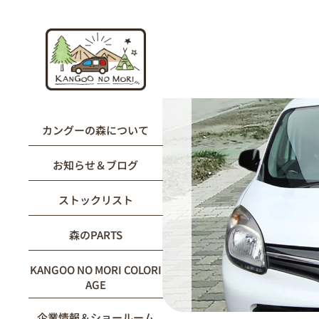
内
容
を
ス
キ
ッ
プ
カングーの森について
お知らせ＆ブログ
ストックリスト
森のPARTS
KANGOO NO MORI COLORI
AGE
企業情報＆ショールーム