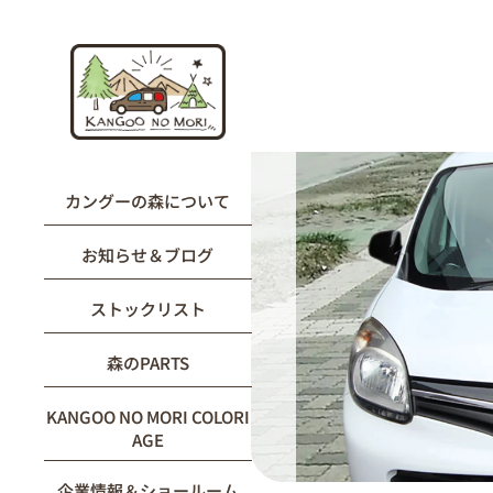
内
容
を
ス
キ
ッ
プ
カングーの森について
お知らせ＆ブログ
ストックリスト
森のPARTS
KANGOO NO MORI COLORI
AGE
企業情報＆ショールーム