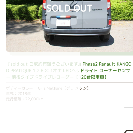
SOLD OUT
『sold out ご成約有難うございます』Phase2 Renault KANGO
O PRATIQUE 1.2 EDC 1オナ LEDヘッドライト コーナーセンサ
ー 前後タイプドライブレコーダー【120台限定車】
ボディーカラー： Gris Methane【グリ メタン】
年式：2018年
走行距離：72,000km