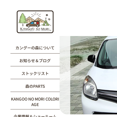
内
容
を
ス
キ
ッ
プ
カングーの森について
お知らせ＆ブログ
ストックリスト
森のPARTS
KANGOO NO MORI COLORI
AGE
企業情報＆ショールーム