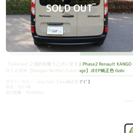
SOLD OUT
『sold out ご成約有難うございます』Phase2 Renault KANGO
O 1.2 ZEN 【Kangoo No Mori Coloriage】JEEP純正色 Gobi
ボディーカラー：Jeep Gobi【Jeep純正色 ｺﾞﾋﾞ】
年式：2017年
走行距離：39,000km