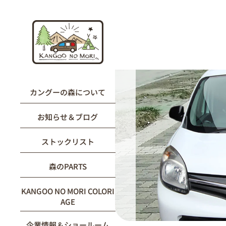
内
容
を
ス
キ
ッ
プ
カングーの森について
お知らせ＆ブログ
ストックリスト
森のPARTS
KANGOO NO MORI COLORI
AGE
企業情報＆ショールーム