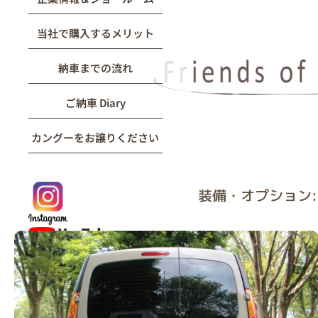
当社で購入するメリット
納車までの流れ
ご納車 Diary
カングーをお譲りください
装備・オプション: