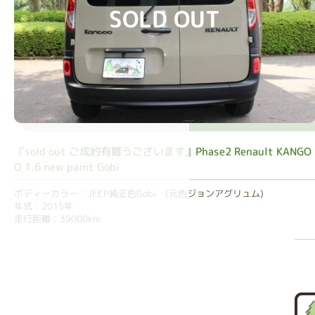
SOLD OUT
『sold out ご成約有難うございます』Phase2 Renault KANGO
O 1.6 new paint Gobi
ボディーカラー：JEEP純正色Gobi (元色ジョンアグリュム)
年式：2015年
走行距離：39000km