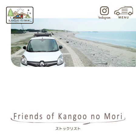
内
容
を
ス
キ
ッ
プ
ストックリスト