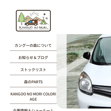
内
容
を
ス
キ
ッ
プ
カングーの森について
お知らせ＆ブログ
ストックリスト
森のPARTS
KANGOO NO MORI COLORI
AGE
企業情報＆ショールーム