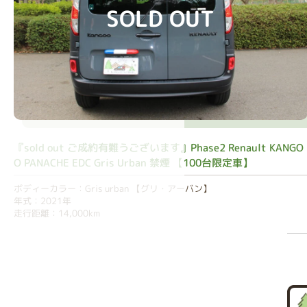
SOLD OUT
『sold out ご成約有難うございます』Phase2 Renault KANGO
O PANACHE EDC Gris Urban 禁煙 【100台限定車】
ボディーカラー：Gris urban 【グリ・アーバン】
年式：2021年
走行距離：14,000km