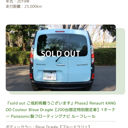
年式：2019年
走行距離：23,000km
SOLD OUT
『sold out ご成約有難うございます』Phase2 Renault KANG
OO Couleur Bleue Dragée【200台限定特別限定車】1オーナ
ー Panasonic製フローティングナビ ルーフレール
ボディーカラー：Bleue Dragée【ブルードラジェ】