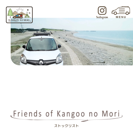
内
容
を
ス
キ
ッ
プ
ストックリスト