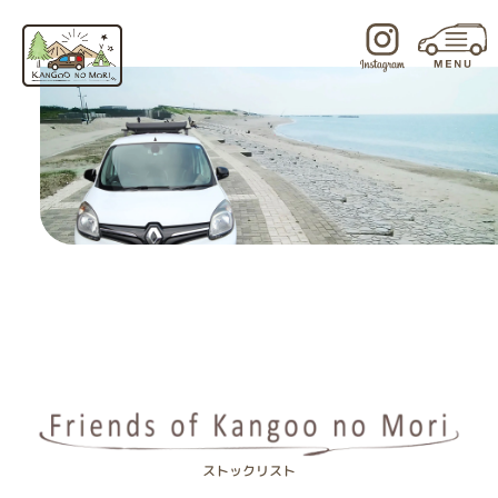
内
容
を
ス
キ
ッ
プ
ストックリスト