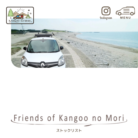
内
容
を
ス
キ
ッ
プ
ストックリスト