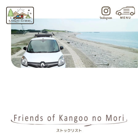
内
容
を
ス
キ
ッ
プ
ストックリスト