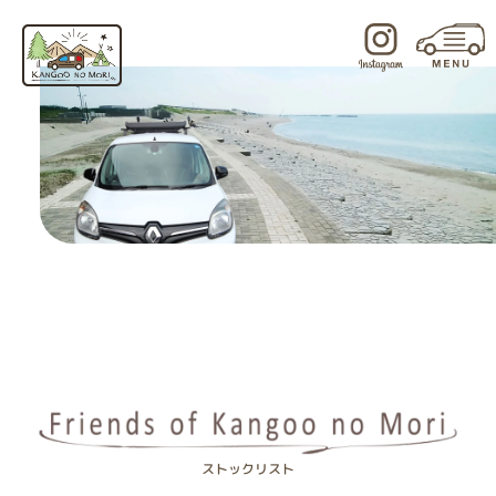
内
容
を
ス
キ
ッ
プ
ストックリスト