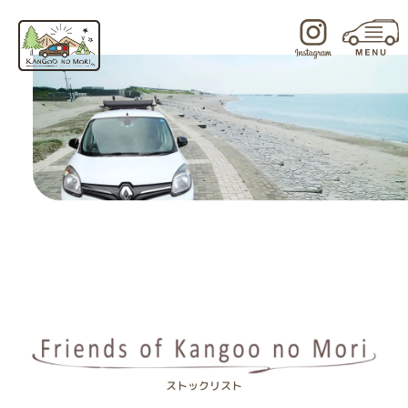
内
容
を
ス
キ
ッ
プ
ストックリスト