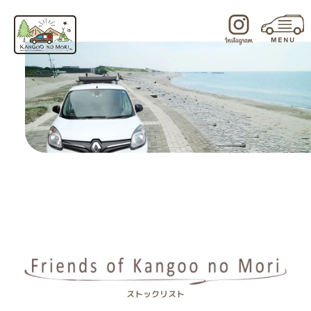
内
容
を
ス
キ
ッ
プ
ストックリスト