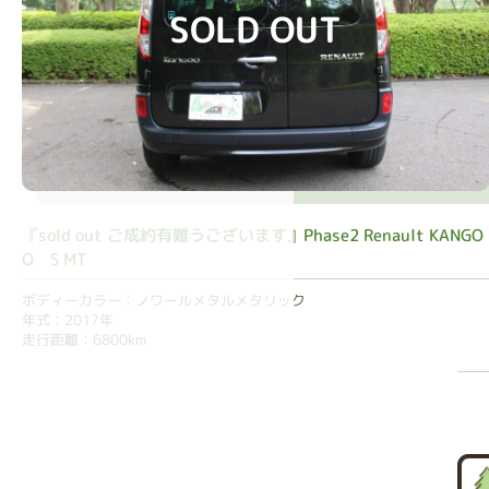
SOLD OUT
『sold out ご成約有難うございます』Phase2 Renault KANGO
O S MT
ボディーカラー：ノワールメタルメタリック
年式：2017年
走行距離：6800km