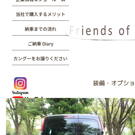
当社で購入するメリット
納車までの流れ
ご納車 Diary
カングーをお譲りください
装備・オプション: 