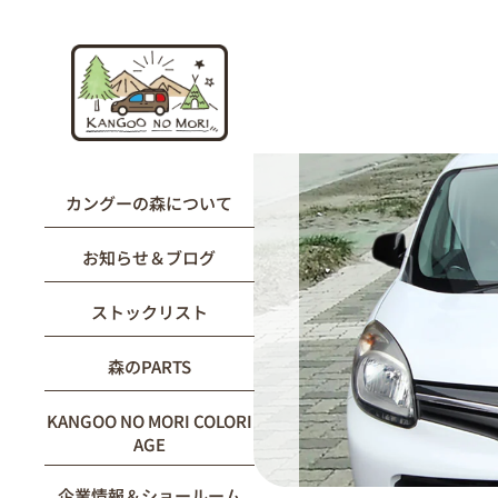
内
容
を
ス
キ
ッ
プ
カングーの森について
お知らせ＆ブログ
ストックリスト
森のPARTS
KANGOO NO MORI COLORI
AGE
企業情報＆ショールーム