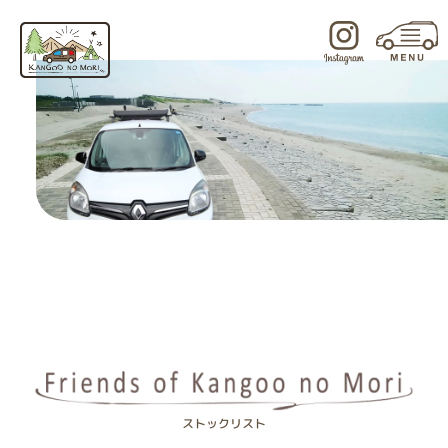
内
容
を
ス
キ
ッ
プ
ストックリスト