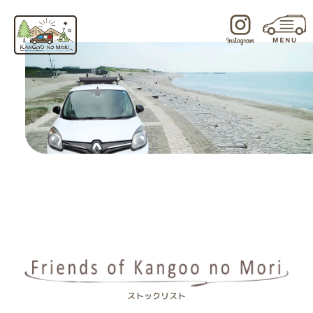
内
容
を
ス
キ
ッ
プ
ストックリスト