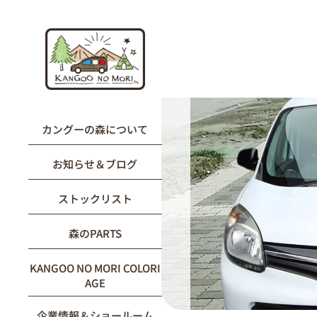
内
容
を
ス
キ
ッ
プ
カングーの森について
お知らせ＆ブログ
ストックリスト
森のPARTS
KANGOO NO MORI COLORI
AGE
企業情報＆ショールーム