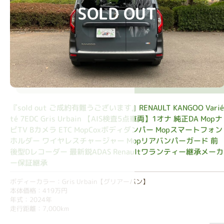
SOLD OUT
『sold out ご成約有難うございます』RENAULT KANGOO Vari
té 7EDC Gris Urbain 【AIS検査5点車両】1オナ 純正DA Mopナ
ビTV Bカメラ ETC MopCoxボディダンパー Mopスマートフォン
ホルダー ワイヤレスチャージャー Mopリアバンパーガード 前
後型Dレコーダー 最新鋭ADAS Renaultワランティー継承メーカ
ー保証継承
ボディーカラー：Gris Urbain【グリアーバン】
本体価格：419万円
年式：2024年
走行距離：7,000km