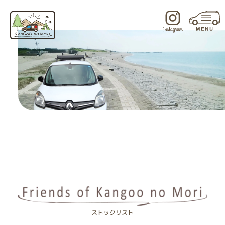
内
容
を
ス
キ
ッ
プ
ストックリスト