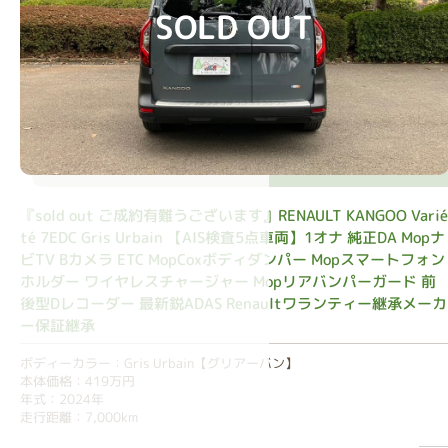
SOLD OUT
『sold out ご成約有難うございます』RENAULT KANGOO Vari
té 7EDC Gris Urbain 【AIS検査5点車両】1オナ 純正DA Mopナ
ビTV Bカメラ ETC MopCoxボディダンパー Mopスマートフォン
ホルダー ワイヤレスチャージャー Mopリアバンパーガード 前
後型Dレコーダー 最新鋭ADAS Renaultワランティー継承メーカ
ー保証継承
ボディーカラー：Gris Urbain【グリアーバン】
本体価格：419万円
年式：2024年
走行距離：7,000km