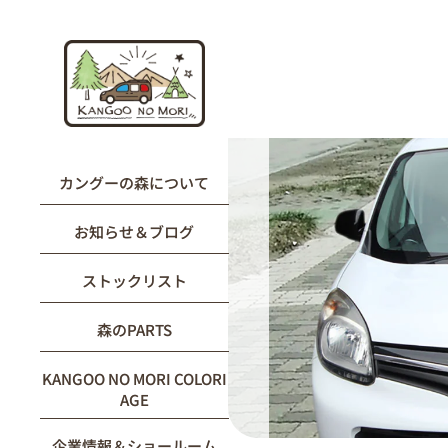
内
容
を
ス
キ
ッ
プ
カングーの森について
お知らせ＆ブログ
ストックリスト
森のPARTS
KANGOO NO MORI COLORI
AGE
企業情報＆ショールーム