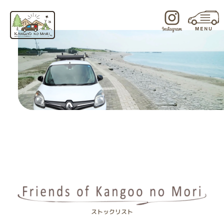
内
容
を
ス
キ
ッ
プ
ストックリスト