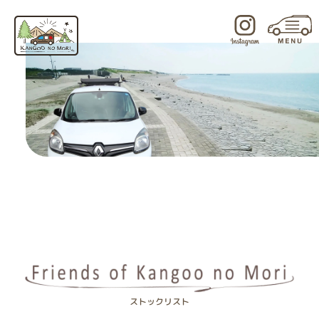
内
容
を
ス
キ
ッ
プ
ストックリスト