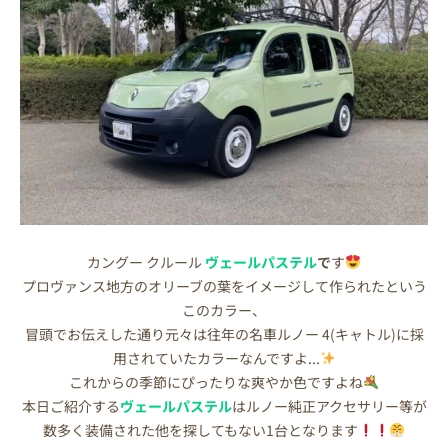
カングー クルール
ヴェールパステル
で
す
プロヴァンス地方のオリーブの葉をイメージして作られたという
このカラー、
冒頭でお伝えした通り元々は往年の名車ルノー 4(キャトル)に採
用されていたカラーなんですよ...
これからの季節にぴったりな爽やか色ですよね
本日ご紹介する
ヴェールパステル
はルノー純正アクセサリー等が
数多く装備された他を探してもない1台となります