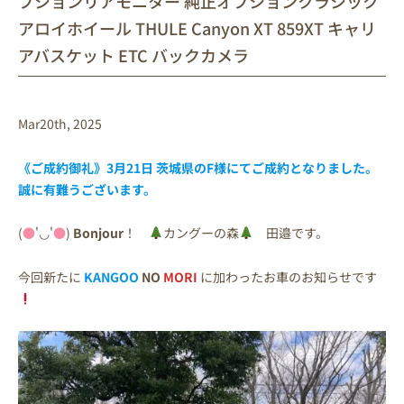
プションリアモニター 純正オプションクラシック
アロイホイール THULE Canyon XT 859XT キャリ
アバスケット ETC バックカメラ
Mar20th, 2025
《ご成約御礼》3月21日 茨城県のF
様
にてご成約となりました。
誠に有難うございます。
(
●
'◡'
●
)
Bonjour
！
カングーの森
田邉です。
今回新たに
KANGOO
NO
MORI
に加わったお車のお知らせです