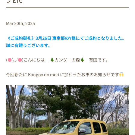
ブ ETC
Mar 20th, 2025
《ご成約御礼》3月26日 東京都のY
様
にてご成約となりました。
誠に有難うございます。
(
●
'◡'
●
)こんにちは
カングーの森
有田です。
今回新たに Kangoo no mori に加わったお車のお知らせです