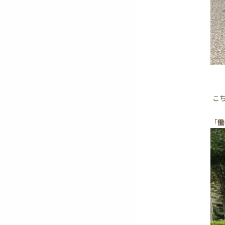
こち
「
働