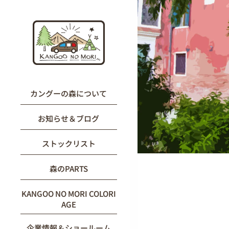
内
容
を
ス
キ
ッ
プ
カングーの森について
お知らせ＆ブログ
ストックリスト
森のPARTS
KANGOO NO MORI COLORI
AGE
企業情報＆ショールーム