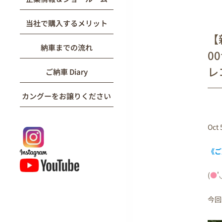
当社で購入するメリット
【新
納車までの流れ
0
レ
ご納車 Diary
カングーをお譲りください
Oct 
《ご
(
●
'
今回