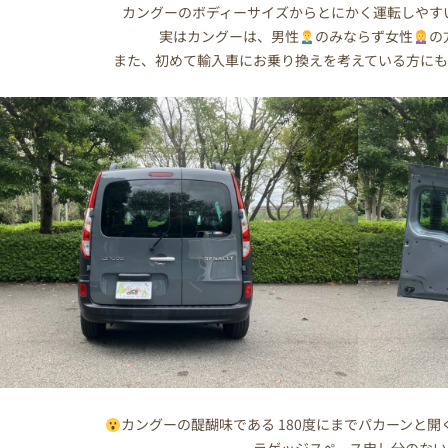
カングーのボディーサイズからとにかく運転しやす
実はカングーは、男性
のみならず女性
の
また、初めて輸入車にお乗り換えを考えている方に
カングーの醍醐味である 180度にまでパカーンと