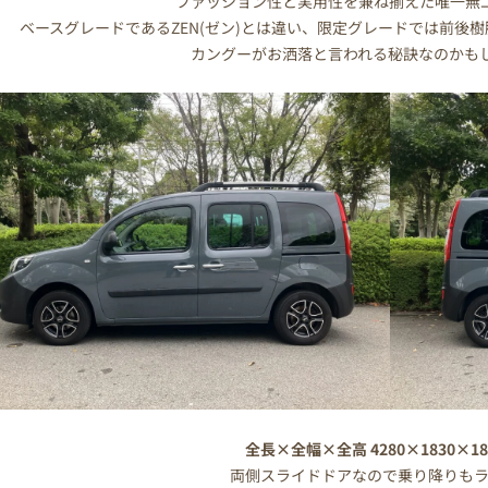
ファッション性と実用性を兼ね揃えた唯一無
ベースグレードであるZEN(ゼン)とは違い、限定グレードでは前後
カングーがお洒落と言われる秘訣なのかも
全長×全幅×全高 4280×1830×1
両側スライドドアなので乗り降りも