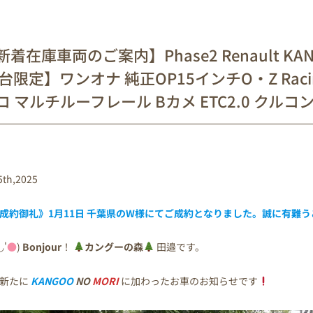
着在庫車両のご案内】Phase2 Renault KANGOO
0台限定】ワンオナ 純正OP15インチO・Z Rac
コ マルチルーフレール Bカメ ETC2.0 クルコ
5th,2025
成約御礼》1月11日 千葉県のW様にてご成約となりました。誠に有難
◡'
●
)
Bonjour
！
カングーの森
田邉です。
新たに
KANGOO
NO
MORI
に加わったお車のお知らせです