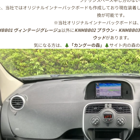
ラゲッジスペース申し分のない
た、当社ではオリジナルインナーバックボードも作成しており現在装着して
換が可能です。
※当社オリジナルインナーバックボードは、
MBB01 ヴィンテージグレージュ
以外に
KNMBB02 ブラウン
・
KNMBB0
ウッド
があります。
気になる方は、
「カングーの森」
サイト内の森の