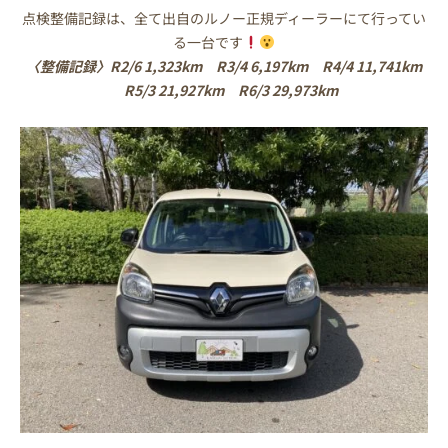
点検整備記録は、全て出自のルノー正規ディーラーにて行ってい
る一台です
〈整備記録〉R2/6 1,323km R3/4 6,197km R4/4 11,741km
R5/3 21,927km R6/3 29,973km