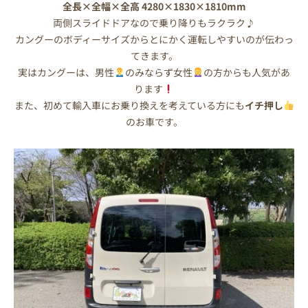
全長×全幅×全高 4280×1830×1810mm
両側スライドドアなので乗り降りもラクラク
♪
カングーのボディーサイズからとにかく運転しやすいのが伝わっ
てきます。
実はカングーは、男性
のみならず女性
の方からも人気があ
ります
また、初めて輸入車にお乗り換えを考えている方にも
イチ押し
のお車です。