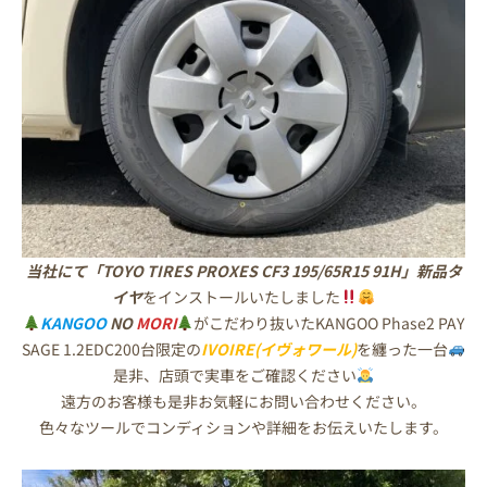
当社にて「TOYO TIRES PROXES CF3 195/65R15 91H」新品タ
イヤ
をインストールいたしました
KANGOO
NO
MORI
がこだわり抜いたKANGOO Phase2 PAY
SAGE 1.2EDC200台限定の
IVOIRE(イヴォワール)
を纏った一台
是非、店頭で実車をご確認ください
遠方のお客様も是非お気軽にお問い合わせください。
色々なツールでコンディションや詳細をお伝えいたします。