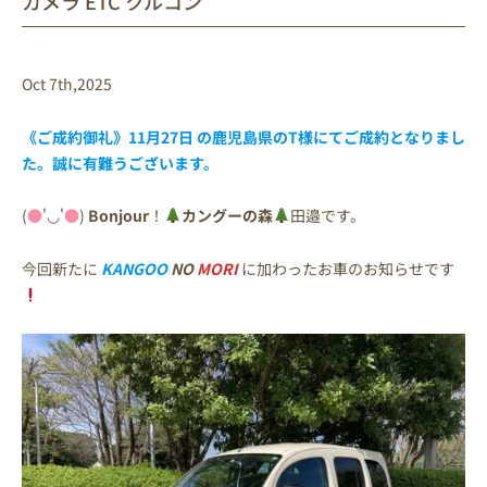
カメラ ETC クルコン
Oct 7th,2025
《ご成約御礼》11月27日 の鹿児島県のT様にてご成約となりまし
た。誠に有難うございます。
(
●
'◡'
●
)
Bonjour
！
カングーの森
田邉です。
今回新たに
KANGOO
NO
MORI
に加わったお車のお知らせです