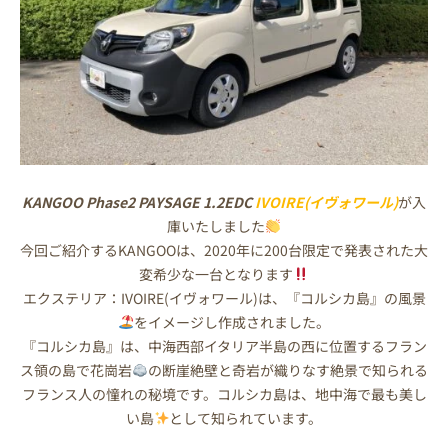
KANGOO Phase2 PAYSAGE 1.2EDC
IVOIRE(イヴォワール)
が入
庫いたしました
今回ご紹介するKANGOOは、2020年に200台限定で発表された大
変希少な一台となります
エクステリア：IVOIRE(イヴォワール)は、『コルシカ島』の風景
をイメージし作成されました。
『コルシカ島』は、中海西部イタリア半島の西に位置するフラン
ス領の島で花崗岩
の断崖絶壁と奇岩が織りなす絶景で知られる
フランス人の憧れの秘境です。コルシカ島は、地中海で最も美し
い島
として知られています。