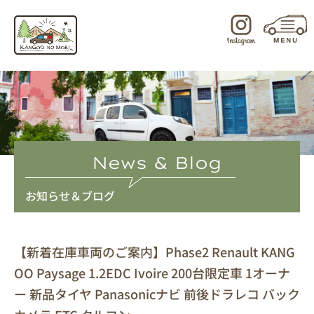
内
容
を
ス
キ
ッ
プ
News & Blog
お知らせ＆ブログ
【新着在庫車両のご案内】Phase2 Renault KANG
OO Paysage 1.2EDC Ivoire 200台限定車 1オーナ
ー 新品タイヤ Panasonicナビ 前後ドラレコ バック