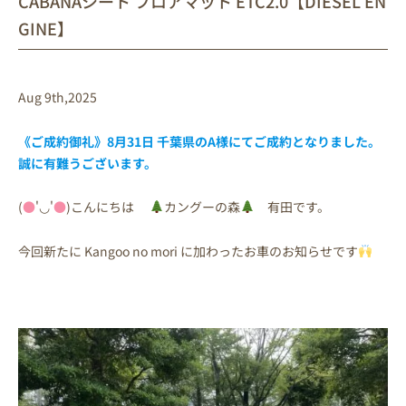
CABANAシート フロアマット ETC2.0【DIESEL EN
GINE】
Aug 9th,2025
《ご成約御礼》8月31日 千葉県のA様にてご成約となりました。
誠に有難うございます。
(
●
'◡'
●
)こんにちは
カングーの森
有田です。
今回新たに Kangoo no mori に加わったお車のお知らせです