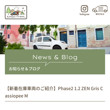
内
容
を
ス
キ
ッ
プ
News & Blog
お知らせ＆ブログ
【新着在庫車両のご紹介】Phase2 1.2 ZEN Gris C
assiopee M