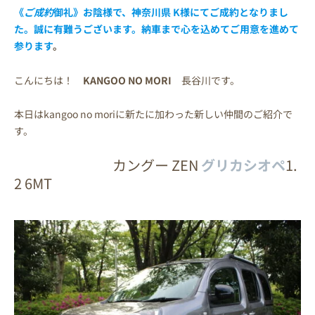
《
ご成約
御礼》お陰様で、神奈川県 K様にてご成約となりまし
た。誠に有難うございます。納車まで心を込めてご用意を進めて
参ります
。
こんにちは！
KANGOO NO MORI
長谷川です。
本日はkangoo no moriに新たに加わった新しい仲間のご紹介で
す。
カングー ZEN
グリカシオペ
1.
2 6MT