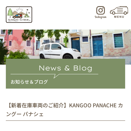
内
容
を
ス
キ
ッ
プ
News & Blog
お知らせ＆ブログ
【新着在庫車両のご紹介】KANGOO PANACHE カ
ングー パナシェ