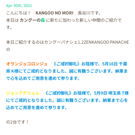
Apr 30th, 2021
こんにちは！
KANGOO NO MORI
長谷川です。
本日は
カングーの
森
に新たに加わった新しい仲間のご紹介で
す。
本日ご紹介するのはカングーパナシェ1.2ZENKANGOO PANACHE
の
オランジュコロンジュ
《
ご成約
御礼》お陰様で、5月16日 千葉
県 K様にてご成約となりました。誠に有難うございます。納車ま
で心を込めてご用意を進めて参ります。
ジョンアグリュム
《
ご成約
御礼》お陰様で、5月9日 埼玉県 T様
にてご成約となりました。誠に有難うございます。納車まで心を
込めてご用意を進めて参ります。
の2台です！