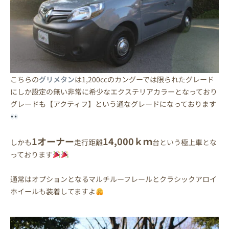
こちらの
グリメタン
は1,200ccのカングーでは限られたグレード
にしか設定の無い非常に希少なエクステリアカラーとなっており
グレードも【アクティフ】という通なグレードになっております
1オーナー
14,000ｋｍ
しかも
走行距離
台という極上車とな
っております
通常はオプションとなるマルチルーフレールとクラシックアロイ
ホイールも装着してますよ