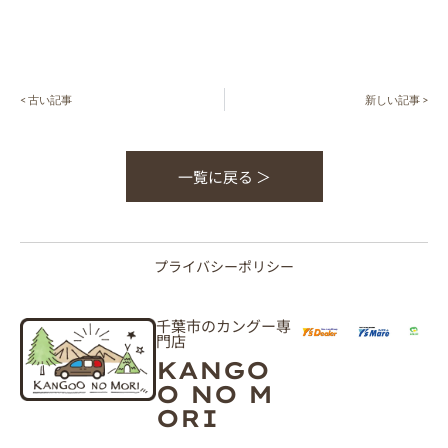
< 古い記事
新しい記事 >
一覧に戻る ＞
プライバシーポリシー
千葉市のカングー専
門店
KANGO
O NO M
ORI