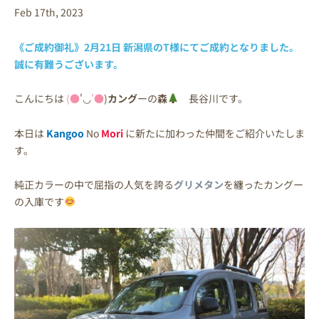
Feb 17th, 2023
《ご成約御礼》2月21日 新潟県のT様にてご成約となりました。
誠に有難うございます。
こんにちは
(●
'◡
'●
)
カング
ーの
森
長谷川です。
本日は
Kangoo
No
Mori
に新たに加わった仲間をご紹介いたしま
す。
純正カラーの中で屈指の人気を誇る
グリメタン
を纏ったカングー
の入庫です