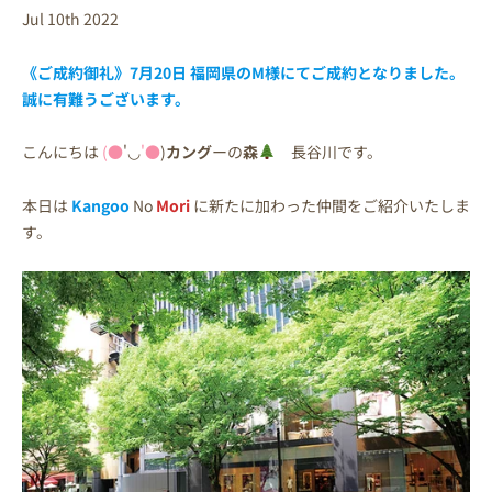
Jul 10th 2022
《ご成約御礼》7月20日 福岡県のM様にてご成約となりました。
誠に有難うございます。
こんにちは
(●
'◡
'●
)
カング
ーの
森
長谷川です。
本日は
Kangoo
No
Mori
に新たに加わった仲間をご紹介いたしま
す。