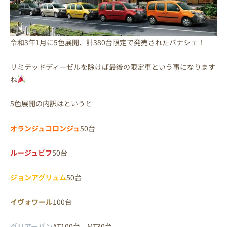
令和3年1月に5色展開、計380台限定で発売されたパナシェ！
リミテッドディーゼルを除けば最後の限定車という事になります
ね
5色展開の内訳はというと
オランジュコロンジュ
50台
ルージュビフ
50台
ジョンアグリュム
50台
イヴォワール
100台
グリアーバン
AT100台 MT30台