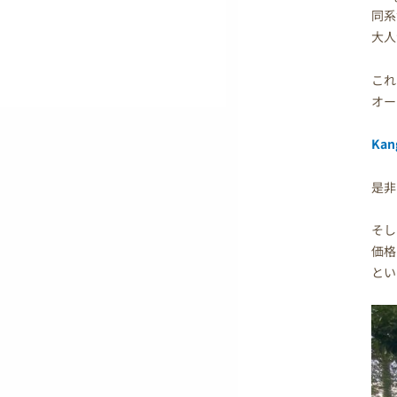
同系
大人
これ
オー
Kan
是非
そし
価格
とい