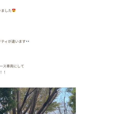
りました
】はクオリティが違います
をベース車両にして
！！