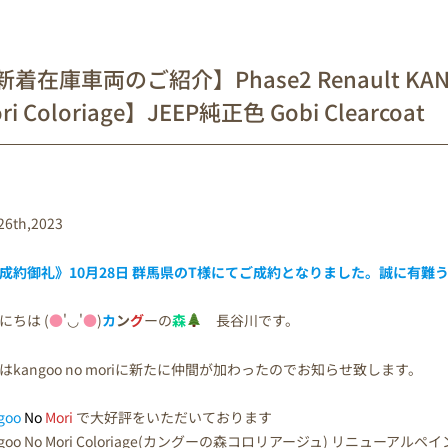
着在庫車両のご紹介】Phase2 Renault KANGO
ri Coloriage】JEEP純正色 Gobi Clearcoat
26th,2023
成約御礼》10月28日 群馬県の
T様
にてご成約となりました。誠に有難
にちは (
●
'◡'
●
)
カ
ン
グ
ーの
森
長谷川です。
はkangoo no moriに新たに仲間が加わったのでお知らせ致します。
goo
No
Mori
で大好評をいただいております
ngoo No Mori Coloriage(カングーの森コロリアージュ) リニューアル