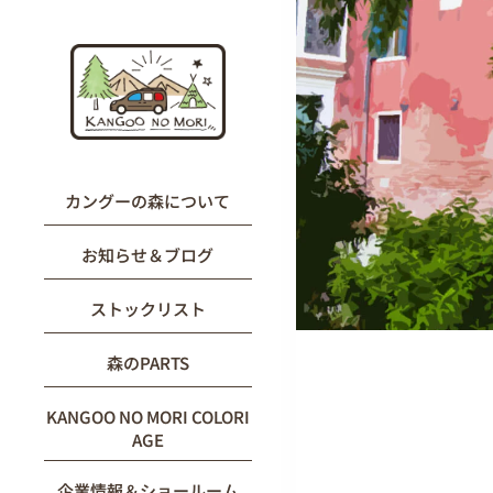
内
容
を
ス
キ
ッ
プ
カングーの森について
お知らせ＆ブログ
ストックリスト
森のPARTS
KANGOO NO MORI COLORI
AGE
企業情報＆ショールーム