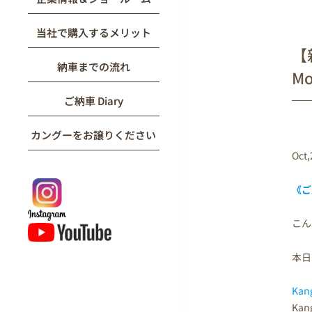
当社で購入するメリット
【新
納車までの流れ
Mo
ご納車 Diary
カングーをお譲りください
Oct,
《ご
こん
本日
Kan
Ka