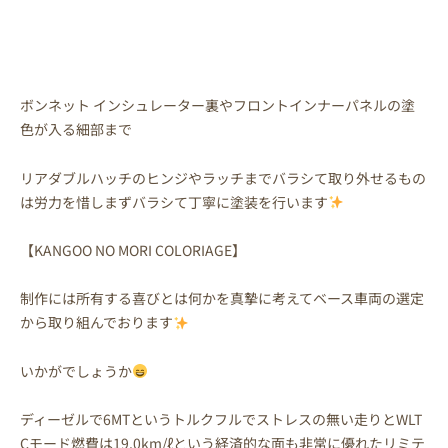
ボンネット インシュレーター裏やフロントインナーパネルの塗
色が入る細部まで
リアダブルハッチのヒンジやラッチまでバラシて取り外せるもの
は労力を惜しまずバラシて丁寧に塗装を行います
【KANGOO NO MORI COLORIAGE】
制作には所有する喜びとは何かを真摯に考えてベース車両の選定
から取り組んでおります
いかがでしょうか
ディーゼルで6MTというトルクフルでストレスの無い走りとWLT
Cモード燃費は19.0km/ℓという経済的な面も非常に優れたリミテ