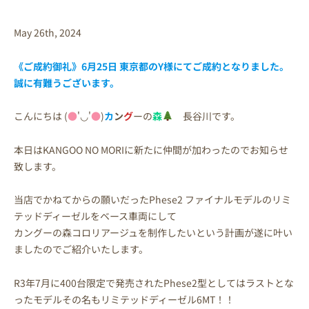
May 26th, 2024
《ご成約御礼》6月25日 東京都の
Y様
にてご成約となりました。
誠に有難うございます。
こんにちは (
●
'◡'
●
)
カ
ン
グ
ーの
森
長谷川です。
本日はKANGOO NO MORIに新たに仲間が加わったのでお知らせ
致します。
当店でかねてからの願いだったPhese2 ファイナルモデルのリミ
テッドディーゼルをベース車両にして
カングーの森コロリアージュを制作したいという計画が遂に叶い
ましたのでご紹介いたします。
R3年7月に400台限定で発売されたPhese2型としてはラストとな
ったモデルその名もリミテッドディーゼル6MT！！