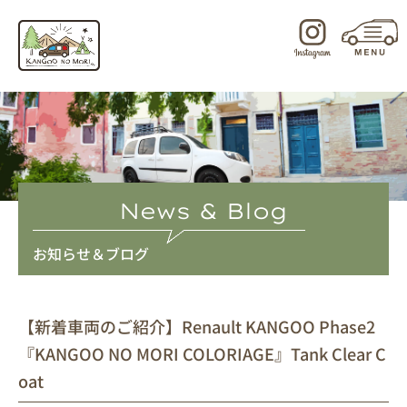
内
容
を
ス
キ
ッ
プ
News & Blog
お知らせ＆ブログ
【新着車両のご紹介】Renault KANGOO Phase2
『KANGOO NO MORI COLORIAGE』Tank Clear C
oat