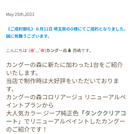
May 25th,2023
《ご成約御礼》６月11日 埼玉県の
O様
にてご成約となりました。
誠に有難うございます。
こんにちは (
●
'◡'
●
)
カング
ー森
西嶋です。
カングーの森に新たに加わった1台をご紹介
いたします。
当店で
制作
時は大好評をいただいておりま
す、
カングーの森コロリアージュ リニューアルペ
イントプランから
大人気カラー ジープ純正色
「
タンククリアコ
ート
」でリニューアルペイントしたカングー
のご紹介です！